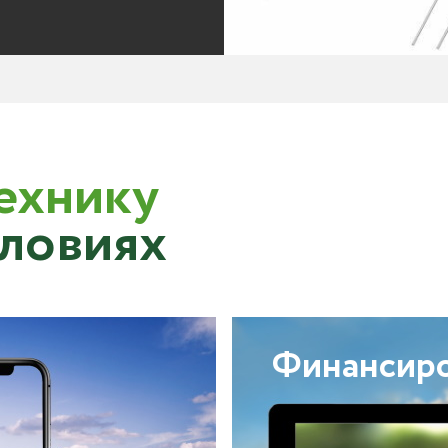
ехнику
словиях
Финансир