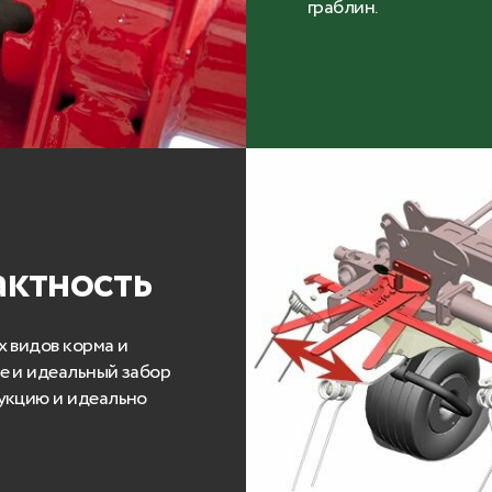
граблин.
актность
 видов корма и
е и идеальный забор
укцию и идеально