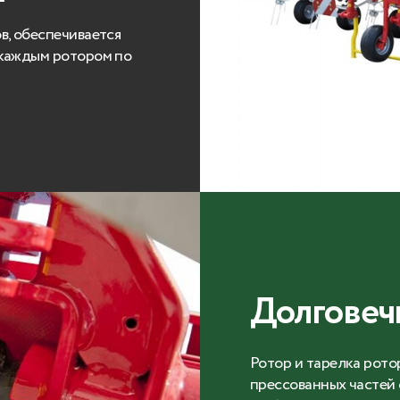
в, обеспечивается
 каждым ротором по
Долговеч
Ротор и тарелка рото
прессованных частей