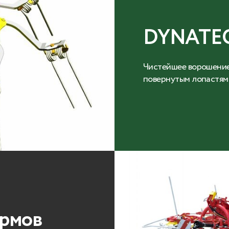
DYNATEC
Чистейшее ворошение
повернутым лопастям 
ормов