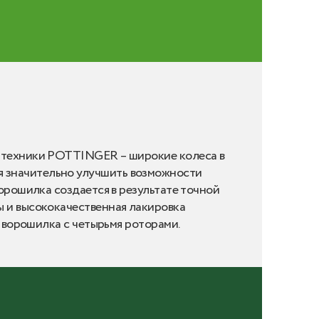
с техники POTTINGER – широкие колеса в
я значительно улучшить возможности
ворошилка создается в результате точной
ы и высококачественная лакировка
я ворошилка с четырьмя роторами.