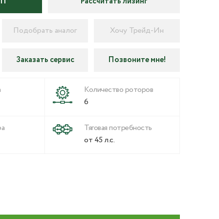
КП
Рассчитать лизинг
Подобрать аналог
Хочу Трейд-Ин
Заказать сервис
Позвоните мне!
а
Количество роторов
6
ра
Тяговая потребность
от 45 л.с.