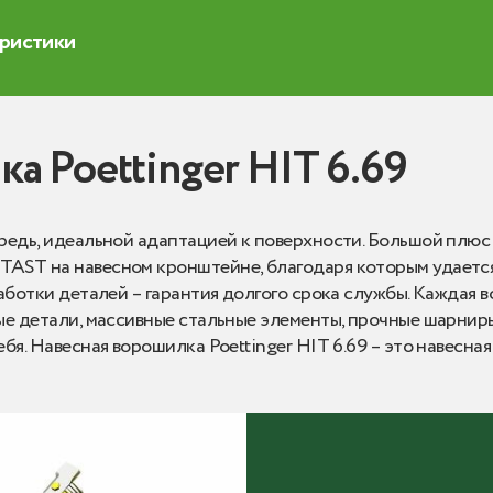
еристики
а Poettinger HIT 6.69
редь, идеальной адаптацией к поверхности. Большой плю
AST на навесном кронштейне, благодаря которым удаетс
аботки деталей – гарантия долгого срока службы. Каждая 
ые детали, массивные стальные элементы, прочные шарнир
бя. Навесная ворошилка Poettinger HIT 6.69 – это навесна