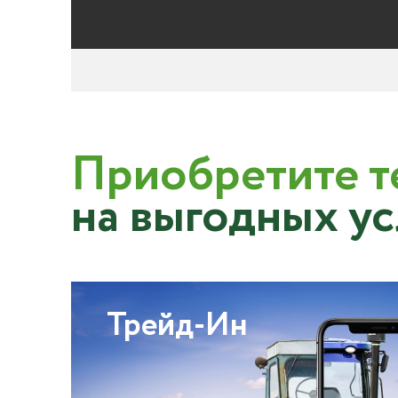
Приобретите т
на выгодных у
Трейд-Ин