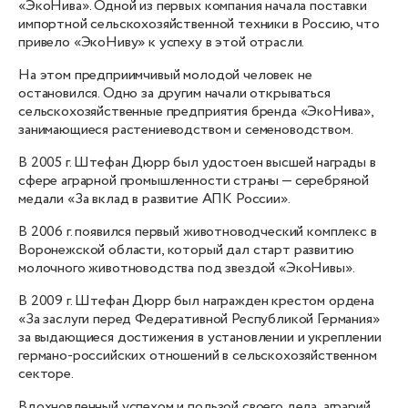
«ЭкоНива». Одной из первых компания начала поставки
импортной сельскохозяйственной техники в Россию, что
привело «ЭкоНиву» к успеху в этой отрасли.
На этом предприимчивый молодой человек не
остановился. Одно за другим начали открываться
сельскохозяйственные предприятия бренда «ЭкоНива»,
занимающиеся растениеводством и семеноводством.
В 2005 г. Штефан Дюрр был удостоен высшей награды в
сфере аграрной промышленности страны — серебряной
медали «За вклад в развитие АПК России».
В 2006 г. появился первый животноводческий комплекс в
Воронежской области, который дал старт развитию
молочного животноводства под звездой «ЭкоНивы».
В 2009 г. Штефан Дюрр был награжден крестом ордена
«За заслуги перед Федеративной Республикой Германия»
за выдающиеся достижения в установлении и укреплении
германо-российских отношений в сельскохозяйственном
секторе.
Вдохновленный успехом и пользой своего дела, аграрий