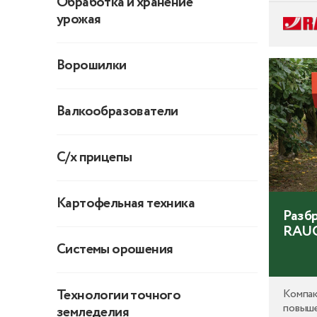
Обработка и хранение
выбира
урожая
технол
цифров
случае
Ворошилки
решени
предпр
отлич
Валкообразователи
техник
точнос
и эрго
С/х прицепы
Картофельная техника
Разб
RAU
Системы орошения
Технологии точного
Компак
повыше
земледелия