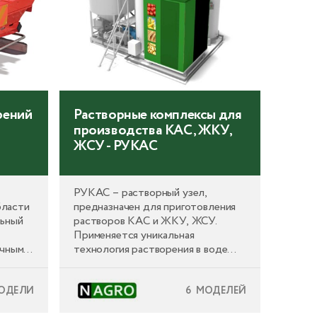
рений
Растворные комплексы для
производства КАС, ЖКУ,
ЖСУ - РУКАС
РУКАС – растворный узел,
ласти
предназначен для приготовления
льный
растворов КАС и ЖКУ, ЖСУ.
Применяется уникальная
учным
технология растворения в воде
м),
сухих ингредиентов способом
холодного смешивания дающая
ОДЕЛИ
6 МОДЕЛЕЙ
уникальные возможности для
EW (с
потребителя. Доступны