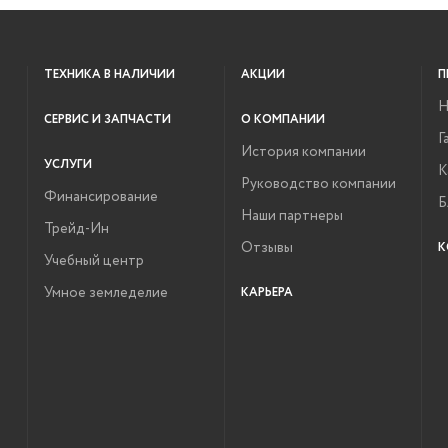
нержавеющей стали
яют ценность инвестиций
тяжении многих лет.
ТЕХНИКА В НАЛИЧИИ
АКЦИИ
П
Н
СЕРВИС И ЗАПЧАСТИ
О КОМПАНИИ
Г
История компании
УСЛУГИ
К
Руководство компании
Финансирование
Б
Наши партнеры
Трейд-Ин
Отзывы
К
Учебный центр
Умное земледелие
КАРЬЕРА