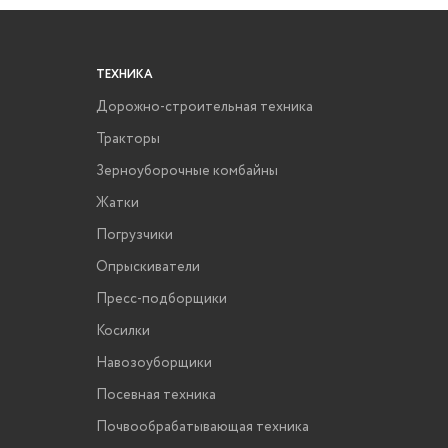
доля 
сохран
на про
ТЕХНИКА
Дорожно-строительная техника
Тракторы
Зерноуборочные комбайны
Жатки
Погрузчики
Опрыскиватели
Пресс-подборщики
Косилки
Навозоуборщики
Посевная техника
Почвообрабатывающая техника