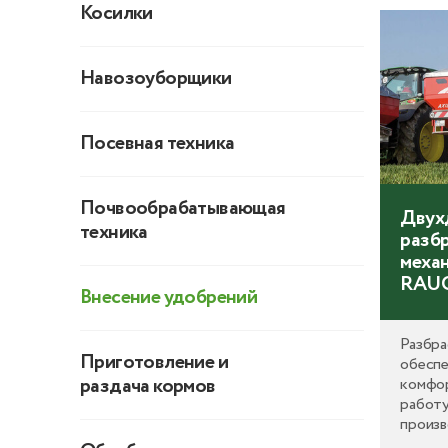
постро
Косилки
потреб
Навозоуборщики
Посевная техника
Почвообрабатывающая
Двух
техника
разб
меха
RAUC
Внесение удобрений
Разбра
Приготовление и
обеспе
раздача кормов
комфо
работу
произв
своих 