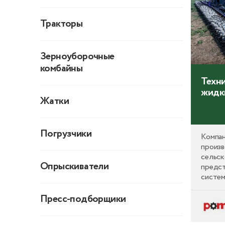
Тракторы
Зерноуборочные
комбайны
Техни
жидк
Жатки
Погрузчики
Компа
произв
сельск
Опрыскиватели
предс
систе
иннова
максим
Пресс-подборщики
оборуд
жидки