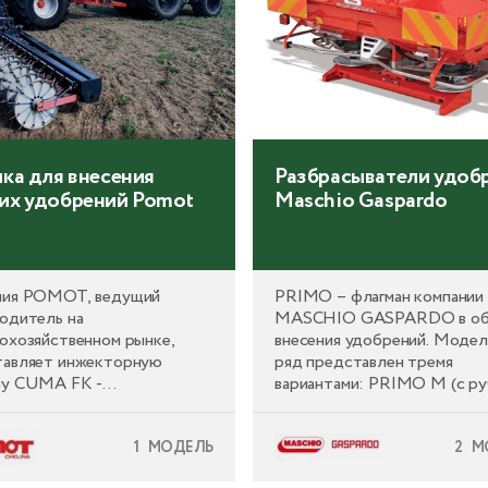
ка для внесения
Разбрасыватели удоб
их удобрений Pomot
Maschio Gaspardo
ния POMOT, ведущий
PRIMO – флагман компании
одитель на
MASCHIO GASPARDO в об
охозяйственном рынке,
внесения удобрений. Моде
тавляет инжекторную
ряд представлен тремя
му CUMA FK -
вариантами: PRIMO M (с р
ционное, эффективное и
управлением распределение
ально надежное
PRIMO E (с непрерывным
1 МОДЕЛЬ
2 М
ование для внесения
электронным управлением
х удобрений КАС(RSM),
распределением) и PRIMO 