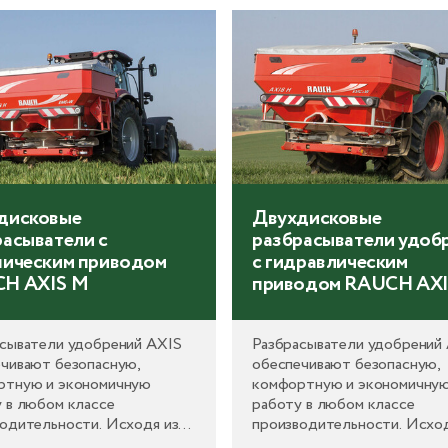
енное на реальном опыте и
электронным управлением
ностях в земледелии.
распределением и непреры
взвешиванием).
дисковые
Двухдисковые
расыватели с
разбрасыватели удоб
ническим приводом
с гидравлическим
H AXIS M
приводом RAUCH AXI
сыватели удобрений AXIS
Разбрасыватели удобрений
чивают безопасную,
обеспечивают безопасную,
ртную и экономичную
комфортную и экономичну
 в любом классе
работу в любом классе
одительности. Исходя из
производительности. Исход
требований и пожеланий, вы
своих требований и пожелан