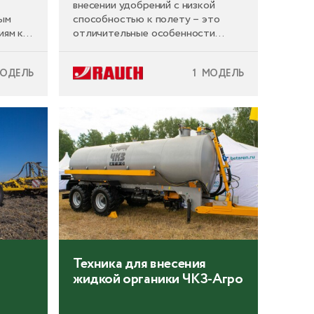
внесении удобрений с низкой
ным
способностью к полету – это
иям к
отличительные особенности
прицепного пневматического
альной
разбрасывателя RAUCH. AERO
МОДЕЛЬ
1 МОДЕЛЬ
GT 60.1 создан для крупных
предприятий, особенно ценящих
максимальную точность, высокую
экономическую эффективность и
значительную мощность.
Техника для внесения
жидкой органики ЧКЗ-Агро