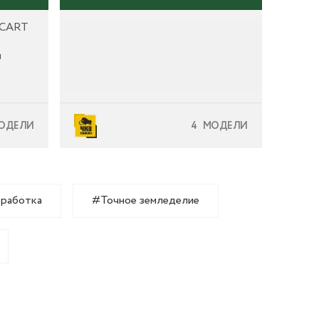
-CART
я
FENIX
ОДЕЛИ
4 МОДЕЛИ
е
ева в
A CN.
работка
#Точное земледелие