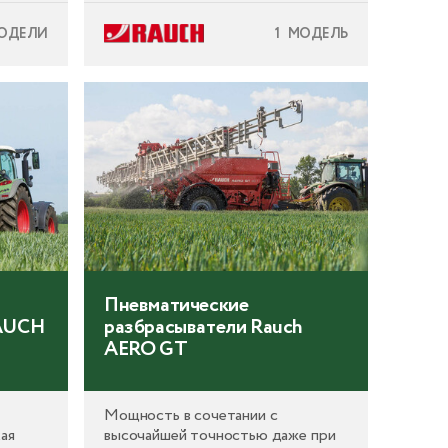
ОДЕЛИ
1 МОДЕЛЬ
ждом
ое
го
ей
ая
остота
я.
рения
Пневматические
 в
RAUCH
разбрасыватели Rauch
вности
AERO GT
ствии с
ями.
Мощность в сочетании с
ая
высочайшей точностью даже при