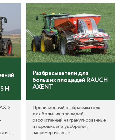
несколько машин, где цифра в
вным
аббревиатуре указывает на
производительность машины по
КАС тонн в час (1,5; 3; 6; 12; 18).
Разбрасыватели для
рений
больших площадей RAUCH
AXENT
S H
 AXIS
Прецизионный разбрасыватель
для больших площадей,
ю
рассчитанный на гранулированные
и порошковые удобрения,
я из
например известь.
ий, вы