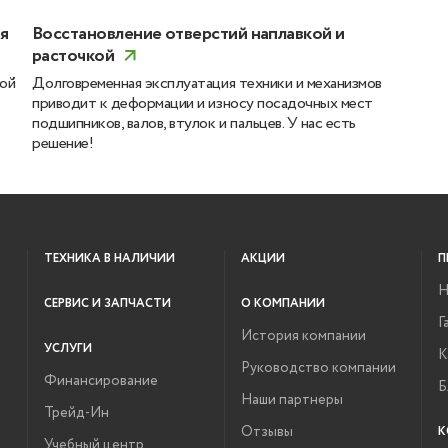
я
Восстановление отверстий наплавкой и
расточкой
ной
Долговременная эксплуатация техники и механизмов
приводит к деформации и износу посадочных мест
подшипников, валов, втулок и пальцев. У нас есть
решение!
ТЕХНИКА В НАЛИЧИИ
АКЦИИ
П
Н
СЕРВИС И ЗАПЧАСТИ
О КОМПАНИИ
Г
История компании
УСЛУГИ
К
Руководство компании
Финансирование
Б
Наши партнеры
Трейд-Ин
Отзывы
К
Учебный центр