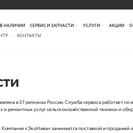
 В НАЛИЧИИ
СЕРВИС И ЗАПЧАСТИ
УСЛУГИ
АКЦИИ
О
НТР
КОНТАКТЫ
сти
лена в 37 регионах России. Служба сервиса работает по 
 и ремонтных услуг сельскохозяйственной техники и обо
 Компания «ЭкоНива» занимается поставкой и продажей за