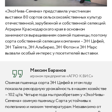
«ЭкоНива-Семена» представила участникам
выставки 80 сортов сельскохозяйственных культур
отечественной, зарубежной и собственной селекций.
Аграрии Краснодарского края в основном
занимаются выращиванием озимой пшеницы, поэтому
сорта собственной селекции компании – ЭН Цефей,
ЭН Тайгета, ЭН Альбирео, ЭН Фотон и ЭН Марс
вызвали особый интерес у посетителей выставки.
Максим Баранов
агроном предприятия «АГРО К.ВИ.С»
Озимая пшеница сорта ЭН Цефей в этом году
показала рекордную урожайность в нашем хозяйстве
– 102 ц/га. Четыре года мы приобретаем у «ЭкоНивы-
Семена» озимую пшеницу. Сорта устойчивы к
полеганию и низким температурам. Независимо от