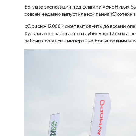
Во главе экспозиции под флагами «ЭкоНивы» б
совсем недавно выпустила компания «Экотехни
«Орион» 12000 может выполнить до восьми опер
Культиватор работает на глубину до 12 см и агр
рабочих органов – импортные. Большое внимани