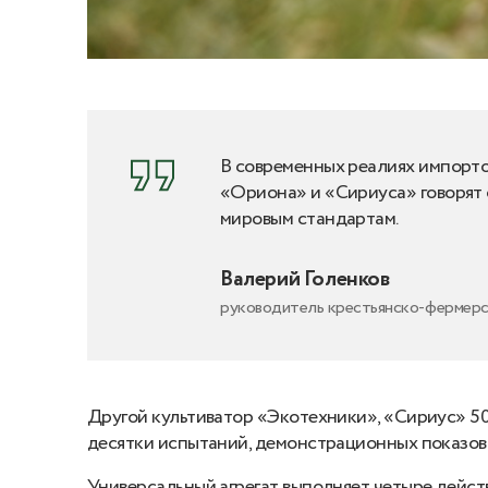
В современных реалиях импорто
«Ориона» и «Сириуса» говорят о
мировым стандартам.
Валерий Голенков
руководитель крестьянско-фермерс
Другой культиватор «Экотехники», «Сириус» 50
десятки испытаний, демонстрационных показов 
Универсальный агрегат выполняет четыре действ