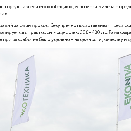
ыла представлена многообещающая новинка дилера – пред
ка».
аций за один проход, безупречно подготавливая предпосев
егатируется с трактором мощностью 380 - 400 л.с. Рама сва
е при разработке было уделено – надежности, качеству и 