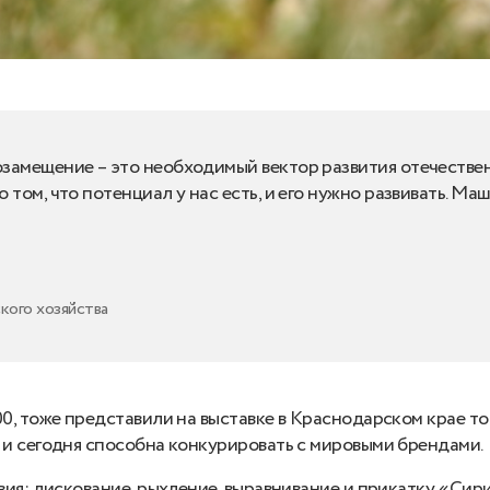
замещение – это необходимый вектор развития отечествен
 том, что потенциал у нас есть, и его нужно развивать. М
кого хозяйства
0, тоже представили на выставке в Краснодарском крае то
и сегодня способна конкурировать с мировыми брендами.
ия: дискование, рыхление, выравнивание и прикатку. «Си