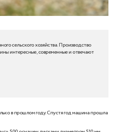
ного сельского хозяйства. Производство
ашины интересные, современные и отвечают
лько в прошлом году. Спустя год машина прошла
риус» 500 оснащен дисками диаметром 510 мм,