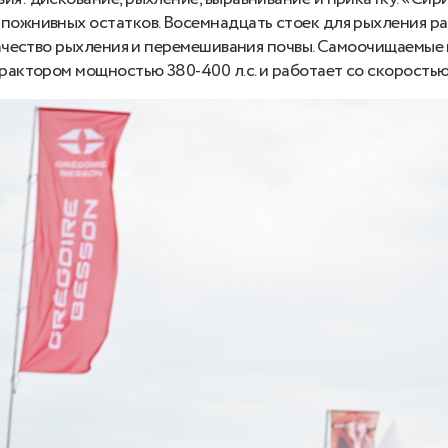
пожнивных остатков. Восемнадцать стоек для рыхления ра
 качество рыхления и перемешивания почвы. Самоочищаемые
рактором мощностью 380-400 л.с. и работает со скоростью 