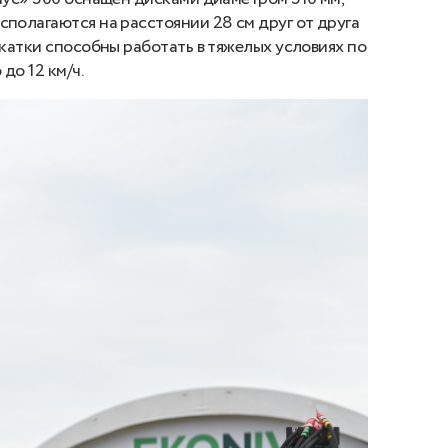
сполагаются на расстоянии 28 см друг от друга
 катки способны работать в тяжелых условиях по
до 12 км/ч.