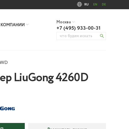
RU
EN
DE
Москва
 КОМПАНИИ
+7 (495) 933-00-31
 AWD
ер LiuGong 4260D