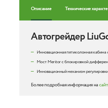
Описание
Технические характ
Автогрейдер Liu
Инновационная пятиколонная кабина с
Мост Meritor с блокировкой дифферен
Инновационный механизм регулировки
Более подробная информация на
сай