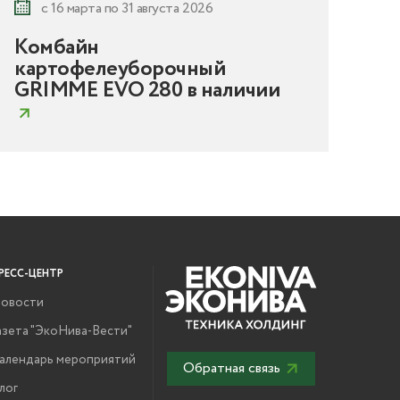
с 16 марта по 31 августа 2026
Комбайн
Ка
картофелеуборочный
PR
GRIMME EVO 280 в наличии
РЕСС-ЦЕНТР
овости
азета "ЭкоНива-Вести"
алендарь мероприятий
Обратная связь
лог