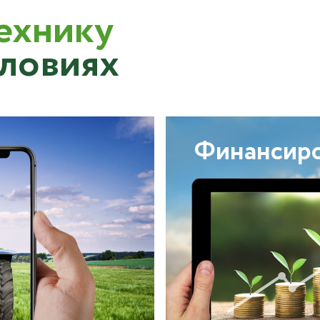
ехнику
словиях
Финансир