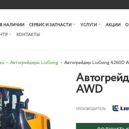
 В НАЛИЧИИ
СЕРВИС И ЗАПЧАСТИ
УСЛУГИ
АКЦИИ
О
НТР
КОНТАКТЫ
ка
Автогрейдеры LiuGong
Автогрейдер LiuGong 4260D
Автогрейд
AWD
ПРОИЗВОДИТЕЛЬ