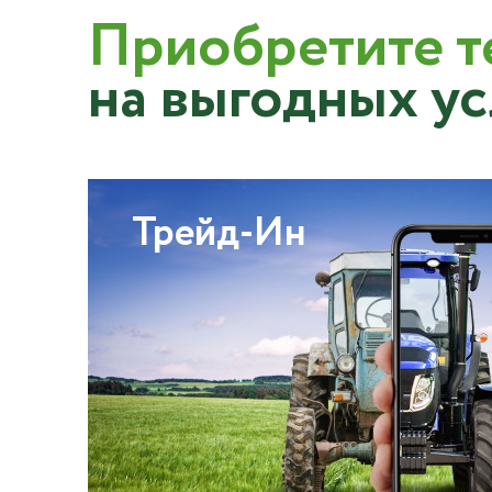
Приобретите т
на выгодных у
Трейд-Ин