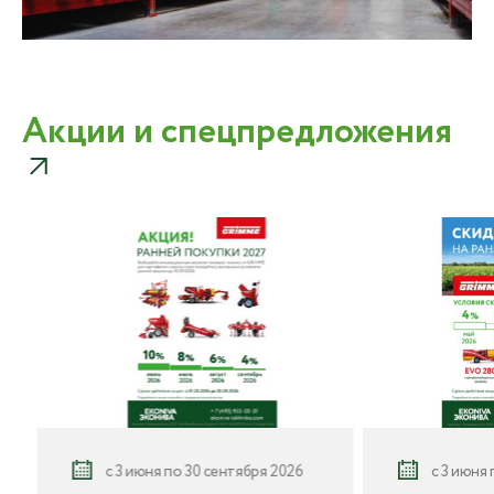
Акции и спецпредложения
с 3 июня по 30 сентября 2026
с 3 июня