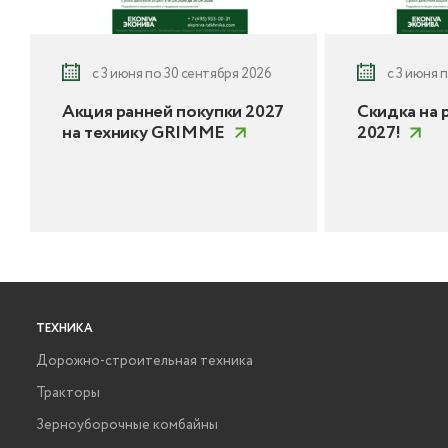
с 3 июня по 30 сентября 2026
с 3 июня 
Акция ранней покупки 2027
Скидка на 
на технику GRIMME
2027!
ТЕХНИКА
Дорожно-строительная техника
Тракторы
Зерноуборочные комбайны