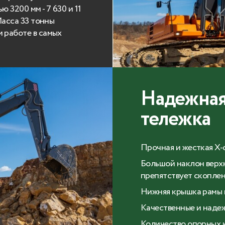
 3200 мм - 7 630 и 11
Масса 33 тонны
 работе в самых
Надежная
тележка
Прочная и жесткая Х-
Большой наклон верхн
препятствует скоплен
Нижняя крышка рамы 
Качественные и над
Количество опорных ка