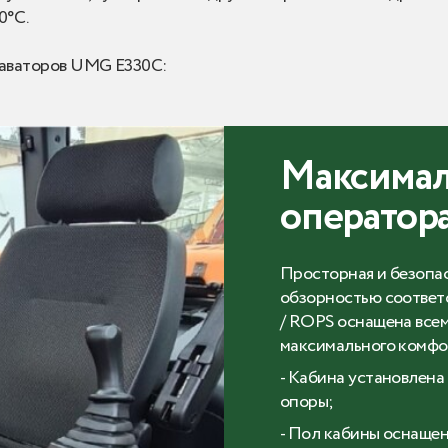
0°С.
каваторов UMG E330С:
Максимал
оператор
Просторная и безопас
обзорностью соответ
/ ROPS оснащена все
максимального комфо
- Кабина установлен
опоры;
- Пол кабины оснаще