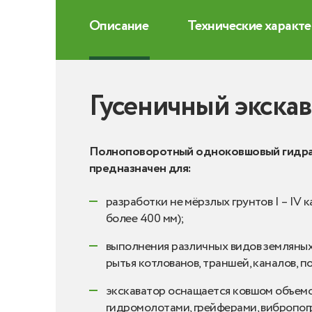
Описание
Технические характ
Гусеничный экска
Полноповоротный одноковшовый гидравл
предназначен для:
разработки не мёрзлых грунтов I – IV
более 400 мм);
выполнения различных видов земляных
рытья котлованов, траншей, каналов, п
экскаватор оснащается ковшом объемом
гидромолотами, грейферами, вибропог