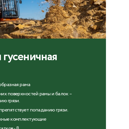
 гусеничная
образная рама
их поверхностей рамы и балок –
ию грязи.
препятствует попаданию грязи.
ежные комплектующие
тков - 8.