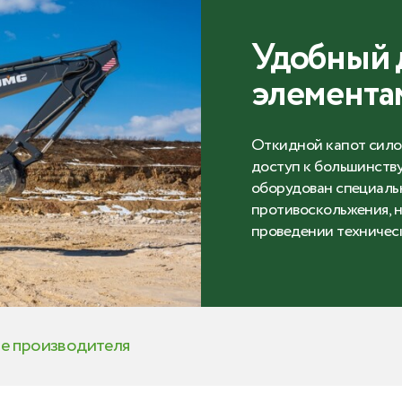
Удобный 
элемента
Откидной капот сило
доступ к большинству
оборудован специаль
противоскольжения, н
проведении техничес
те производителя