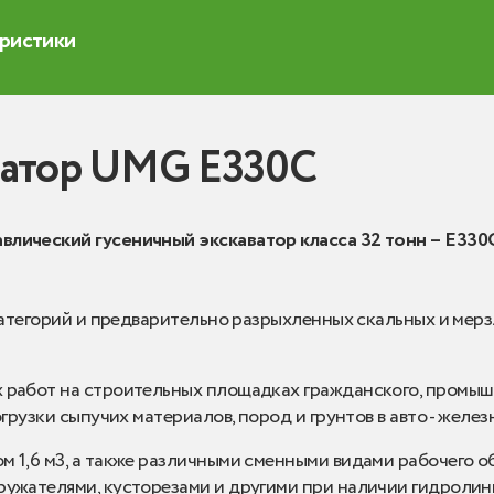
еристики
ватор UMG E330C
ический гусеничный экскаватор класса 32 тонн – E330
 категорий и предварительно разрыхленных скальных и мерз
 работ на строительных площадках гражданского, промыш
огрузки сыпучих материалов, пород и грунтов в авто - жел
 1,6 м3, а также различными сменными видами рабочего об
ружателями, кусторезами и другими при наличии гидролини