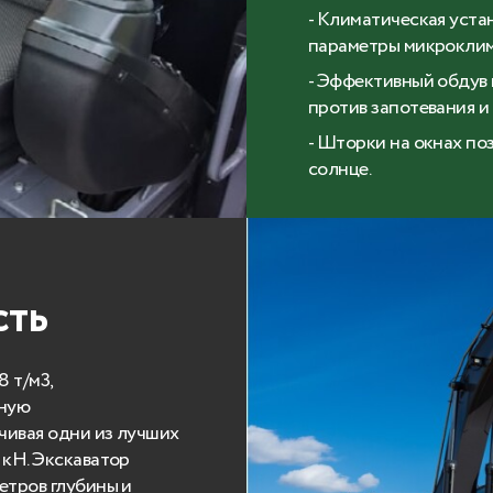
- Климатическая уст
параметры микроклим
- Эффективный обдув
против запотевания и
- Шторки на окнах по
солнце.
сть
8 т/м3,
ьную
чивая одни из лучших
 кН. Экскаватор
етров глубины и