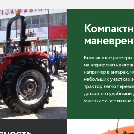
Компактн
маневре
Компактные размеры 
маневрировать в огра
например в ангарах, 
небольших участках з
трактор легко перевоз
делает его удобными
участками земли или 