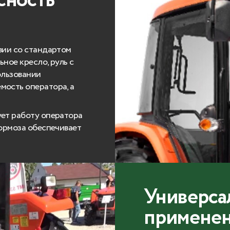
сность
вии со стандартом
ное кресло, руль с
ользовании
мость оператора, а
ует работу оператора
тормоза обеспечивает
Универса
примене