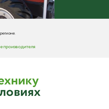
регионе.
те производителя
ехнику
словиях