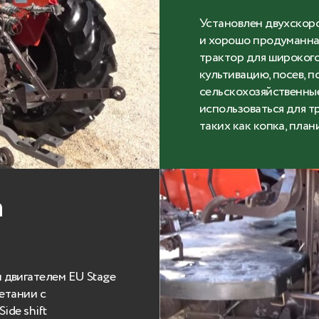
Установлен двухскор
и хорошо продуманная
трактор для широкого
культивацию, посев, п
сельскохозяйственные
использоваться для т
таких как копка, план
а
двигателем EU Stage
етании с
ide shift