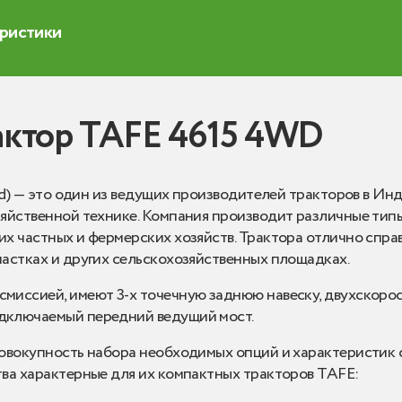
еристики
актор TAFE 4615 4WD
ed) — это один из ведущих производителей тракторов в Ин
яйственной технике. Компания производит различные типы
х частных и фермерских хозяйств. Трактора отлично спра
астках и других сельскохозяйственных площадках.
миссией, имеют 3-х точечную заднюю навеску, двухскоро
дключаемый передний ведущий мост.
овокупность набора необходимых опций и характеристик 
ва характерные для их компактных тракторов TAFE: