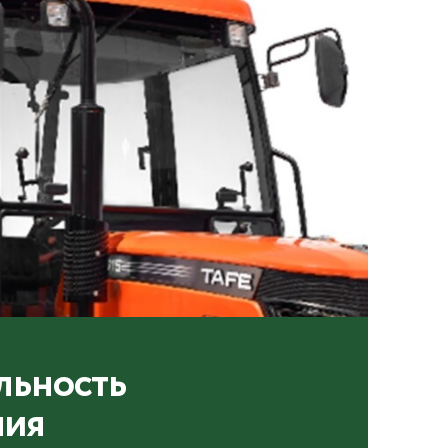
льность
ния