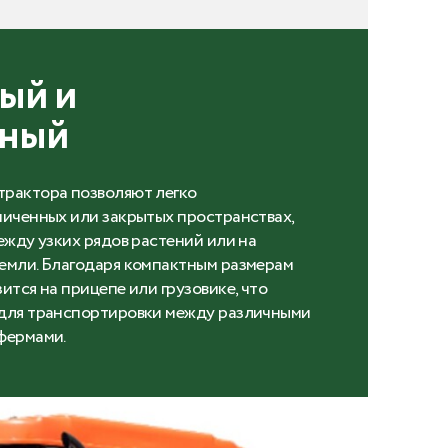
ый и
нный
трактора позволяют легко
ниченных или закрытых пространствах,
между узких рядов растений или на
емли. Благодаря компактным размерам
ится на прицепе или грузовике, что
 для транспортировки между различными
фермами.