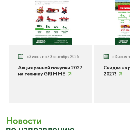
с 3 июня по 30 сентября 2026
с 3 июня 
Акция ранней покупки 2027
Скидка на 
на технику GRIMME
2027!
Новости
по направлению