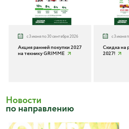
с 3 июня по 30 сентября 2026
с 3 июня 
Акция ранней покупки 2027
Скидка на 
на технику GRIMME
2027!
Новости
по направлению