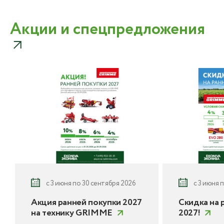
Акции и спецпредложения
с 3 июня по 30 сентября 2026
с 3 июня 
Акция ранней покупки 2027
Скидка на 
на технику GRIMME
2027!