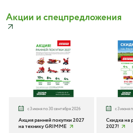
Акции и спецпредложения
с 3 июня по 30 сентября 2026
с 3 июня 
Акция ранней покупки 2027
Скидка на 
на технику GRIMME
2027!