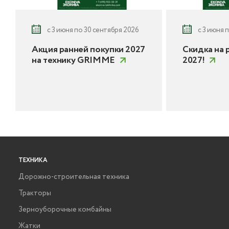
с 3 июня по 30 сентября 2026
с 3 июня 
Акция ранней покупки 2027
Скидка на 
на технику GRIMME
2027!
ТЕХНИКА
Дорожно-строительная техника
Тракторы
Зерноуборочные комбайны
Жатки