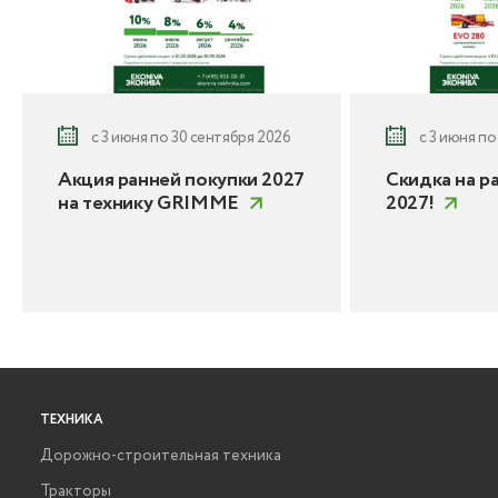
с 3 июня по 30 сентября 2026
с 3 июня по
Акция ранней покупки 2027
Скидка на р
на технику GRIMME
2027!
ТЕХНИКА
Дорожно-строительная техника
Тракторы