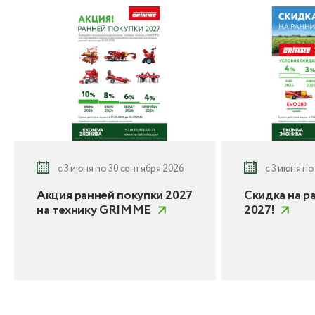
с 3 июня по 30 сентября 2026
с 3 июня по
Акция ранней покупки 2027
Скидка на р
на технику GRIMME
2027!