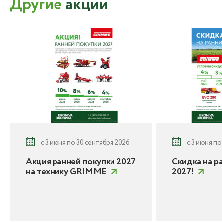
Другие
акции
с 3 июня по 30 сентября 2026
с 3 июня по
Акция ранней покупки 2027
Скидка на р
на технику GRIMME
2027!