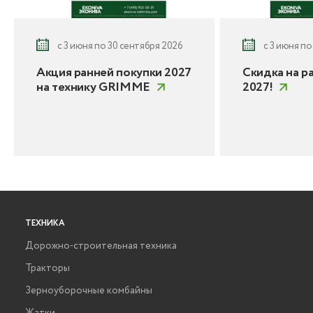
с 3 июня по 30 сентября 2026
с 3 июня по
Акция ранней покупки 2027
Скидка на р
на технику GRIMME
2027!
ТЕХНИКА
Дорожно-строительная техника
Тракторы
Зерноуборочные комбайны