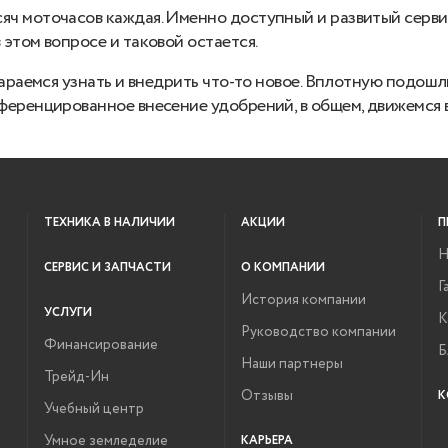
ч моточасов каждая. Именно доступный и развитый сервис
этом вопросе и таковой остается.
тараемся узнать и внедрить что-то новое. Вплотную подош
ференцированное внесение удобрений, в общем, движемся 
ТЕХНИКА В НАЛИЧИИ
АКЦИИ
П
Н
СЕРВИС И ЗАПЧАСТИ
О КОМПАНИИ
Г
История компании
УСЛУГИ
К
Руководство компании
Финансирование
Б
Наши партнеры
Трейд-Ин
Отзывы
К
Учебный центр
Умное земледелие
КАРЬЕРА