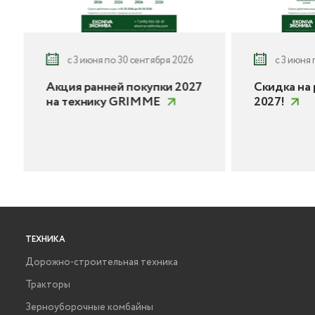
с 3 июня по 30 сентября 2026
с 3 июня
Акция ранней покупки 2027
Скидка на 
на технику GRIMME
2027!
ТЕХНИКА
Дорожно-строительная техника
Тракторы
Зерноуборочные комбайны