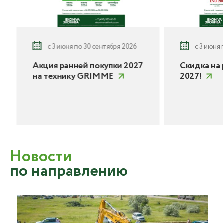
с 3 июня по 30 сентября 2026
с 3 июня
Акция ранней покупки 2027
Скидка на 
на технику GRIMME
2027!
Новости
по направлению