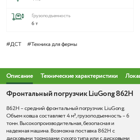
Грузоподъемность
6 т
#ДСТ
#Техника для фермы
Описание
Технические характеристики
Лока
Фронтальный погрузчик LiuGong 862H
862H – средний фронтальный погрузчик LiuGong.
Объем ковша составляет 4 м³, грузоподъемность – 6
тонн. Высокопроизводительная, безопасная и
надежная машина. Возможна поставка 862H с
дисковыми тормозами сухого типа или с дисковыми