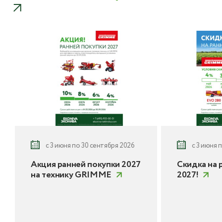
с 3 июня по 30 сентября 2026
с 3 июня 
Акция ранней покупки 2027
Скидка на 
на технику GRIMME
2027!