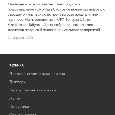
Накануне аграрного сезона Славгородское
подразделение «ЭкоНивыСибирь» впервые организовало
выездную клиентскую встречу на базе предприятия-
партнера. На мероприятие в КФХ Трясуха С.С. (с.
Алтайское, Табунский р-н) собралось около трех
десятков аграриев близлежащих сельхозпредприятий.
25 апреля 2024
ТЕХНИКА
Дорожно-строительная техника
Тракторы
Зерноуборочные комбайны
Жатки
Погрузчики
Опрыскиватели