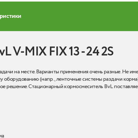
еристики
 V-MIX FIX 13 - 24 2S
ачи на месте. Варианты применения очень разные. Не им
 оборудованию (напр., ленточные системы раздачи корма
ое решение. Стационарный кормосмеситель BvL поставляетс
ма