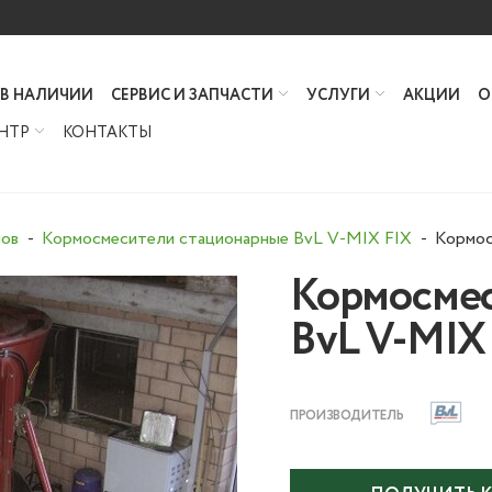
 В НАЛИЧИИ
СЕРВИС И ЗАПЧАСТИ
УСЛУГИ
АКЦИИ
О
НТР
КОНТАКТЫ
мов
Кормосмесители стационарные BvL V-MIX FIX
Кормос
Кормосмес
BvL V-MIX F
ПРОИЗВОДИТЕЛЬ