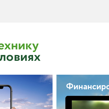
ехнику
словиях
Финансир