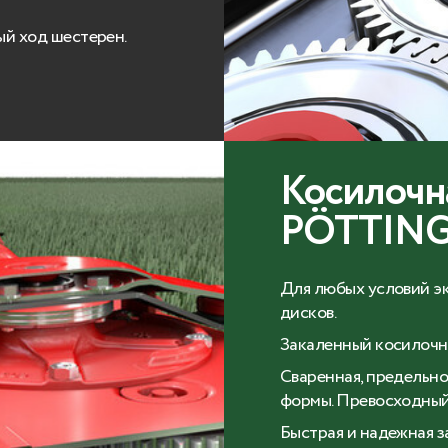
ый ход шестерен.
Косилочн
PÖTTIN
Для любых условий эк
дисков.
Закаленный косилочн
Сваренная, предельно
формы. Превосходный
Быстрая и надежная з