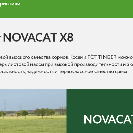
еристики
er NOVACAT X8
овой высокого качества кормов. Косами PÖTTINGER можно
ерь листовой массы при высокой производительности и э
сальность, надежность и первоклассное качество среза.
NOVACAT