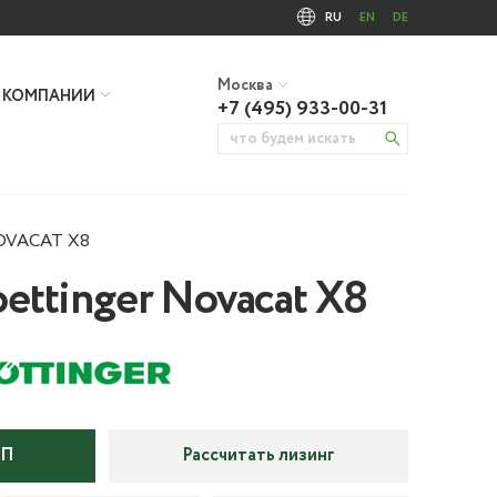
RU
EN
DE
Москва
 КОМПАНИИ
+7 (495) 933-00-31
NOVACAT X8
ettinger Novacat X8
КП
Рассчитать лизинг