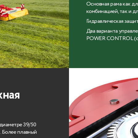
Основная рама как д
комбинацией, так и д
Гидравлическая защит
Два варианта управл
POWER CONTROL (оп
жная
диаметре 39/50
. Более плавный