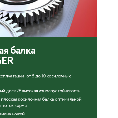
ая балка
GER
сплуатации: от 5 до 10 косилочных
ый диск Æ высокая износоустойчивость.
 плоская косилочная балка оптимальной
 поток корма.
амена ножей.