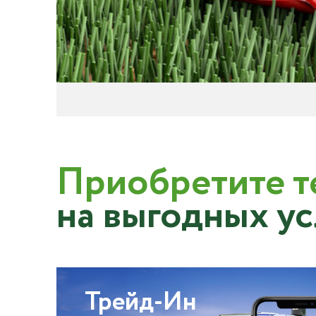
Приобретите т
на выгодных у
Трейд-Ин