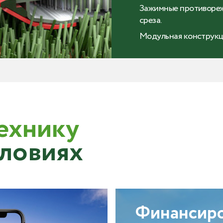
Зажимные противореж
среза.
Модульная конструкц
ехнику
словиях
Финансир