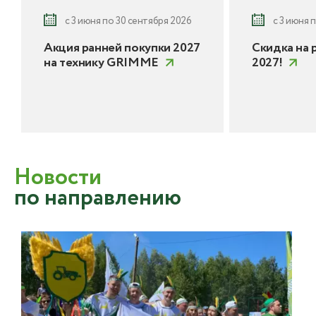
с 3 июня по 30 сентября 2026
с 3 июня 
Акция ранней покупки 2027
Скидка на 
на технику GRIMME
2027!
Новости
по направлению