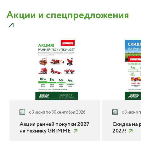
Акции и спецпредложения
с 3 июня по 30 сентября 2026
с 3 июня 
Акция ранней покупки 2027
Скидка на 
на технику GRIMME
2027!