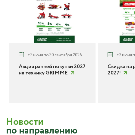
с 3 июня по 30 сентября 2026
с 3 июня 
Акция ранней покупки 2027
Скидка на 
на технику GRIMME
2027!
Новости
по направлению