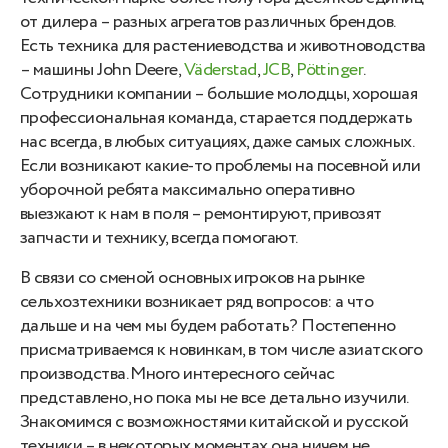
от дилера – разных агрегатов различных брендов.
Есть техника для растениеводства и животноводства
– машины John Deere,
Väderstad
,
JCB
,
Pöttinger
.
Сотрудники компании – большие молодцы, хорошая
профессиональная команда, старается поддержать
нас всегда, в любых ситуациях, даже самых сложных.
Если возникают какие-то проблемы на посевной или
уборочной ребята максимально оперативно
выезжают к нам в поля – ремонтируют, привозят
запчасти и технику, всегда помогают.
В связи со сменой основных игроков на рынке
сельхозтехники возникает ряд вопросов: а что
дальше и на чем мы будем работать? Постепенно
присматриваемся к новинкам, в том числе азиатского
производства. Много интересного сейчас
представлено, но пока мы не все детально изучили.
Знакомимся с возможностями китайской и русской
техники – в некоторых моментах она ничем не