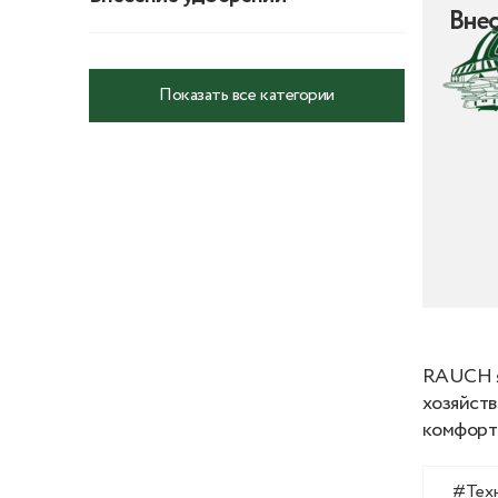
Внес
Показать все категории
RAUCH я
хозяйств
комфорт 
#Тех