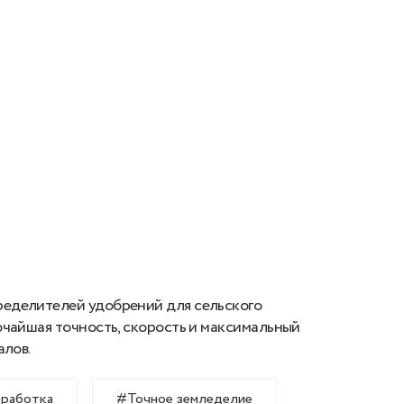
еделителей удобрений для сельского
очайшая точность, скорость и максимальный
алов.
работка
#Точное земледелие