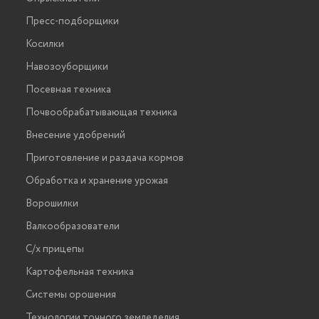
Пресс-подборщики
Косилки
Навозоуборщики
Посевная техника
Почвообрабатывающая техника
Внесение удобрений
Приготовление и раздача кормов
Обработка и хранение урожая
Ворошилки
Валкообразователи
С/х прицепы
Картофельная техника
Системы орошения
Технологии точного земледелия