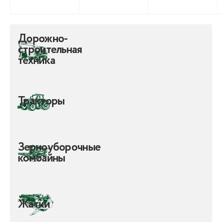
Дорожно-
строительная
техника
Тракторы
Зерноуборочные
комбайны
Жатки