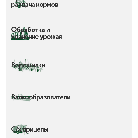
раздача кормов
Обработка и
хранение урожая
Ворошилки
Валкообразователи
С/х прицепы