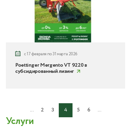
с 17 февраля по 31 марта 2026
Poettinger Mergento VT 9220 в
субсидированный лизинг
...
2
3
4
5
6
...
Услуги