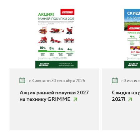
с 3 июня по 30 сентября 2026
с 3 июня 
Акция ранней покупки 2027
Скидка на 
на технику GRIMME
2027!