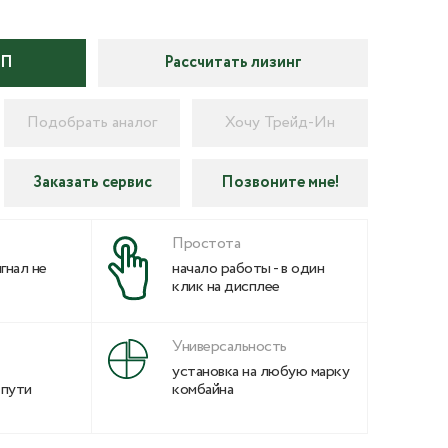
КП
Рассчитать лизинг
Подобрать аналог
Хочу Трейд-Ин
Заказать сервис
Позвоните мне!
Простота
гнал не
начало работы - в один
клик на дисплее
Универсальность
установка на любую марку
 пути
комбайна