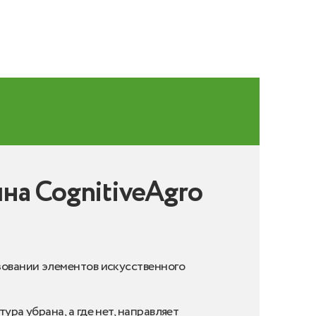
на CognitiveAgro
ьзовании элементов искусственного
ра убрана, а где нет, направляет