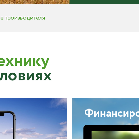
те производителя
ехнику
словиях
Финансир