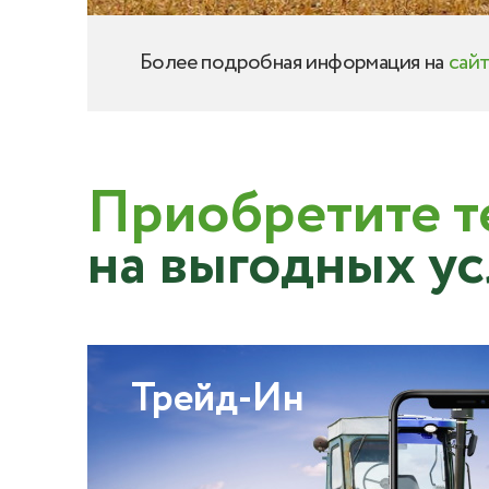
Более подробная информация на
сай
Приобретите т
на выгодных у
Трейд-Ин