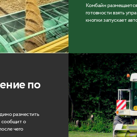
Комбайн размещается 
готовности взять упр
кнопки запускает авт
ение по
одимо разместить
а сообщит о
после чего