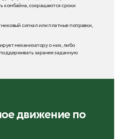
ть комбайна, сокращаются сроки
тниковый сигнал или платные поправки,
ирует механизатору о них, либо
 поддерживать заранее заданную
ое движение по