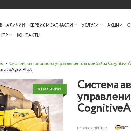
 В НАЛИЧИИ
СЕРВИС И ЗАПЧАСТИ
УСЛУГИ
АКЦИИ
О
НТР
КОНТАКТЫ
ия
Система автономного управления для комбайна CognitiveAg
itiveAgro Pilot
Система а
В НАЛИЧИИ
управлени
CognitiveA
ПРОИЗВОДИТЕЛЬ