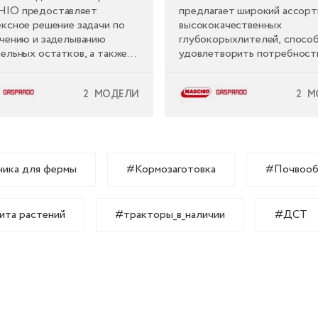
IO предоставляет
предлагает широкий ассор
ксное решение задачи по
высококачественных
чению и заделыванию
глубокорыхлителей, спосо
ельных остатков, а также
удовлетворить потребност
авниванию и обработке
любого клиента. Большой в
на глубину до 10-20 см.
моделей с различной ширин
2 МОДЕЛИ
2 М
захвата подходит для обра
почв как на небольших учас
так и больших площадях, и 
видов культивируемых
сельскохозяйственных куль
ника для фермы
#Кормозаготовка
#Почвооб
ита растений
#тракторы_в_наличии
#ДСТ