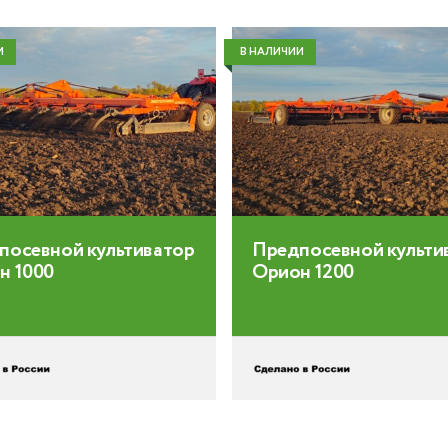
И
В НАЛИЧИИ
посевной культиватор
Предпосевной культи
н 1000
Орион 1200