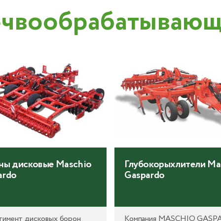
чвообрабатывающа
ны дисковые Maschio
Глубокорыхлители Ma
ardo
Gaspardo
тимент дисковых борон
Компания MASCHIO GAS