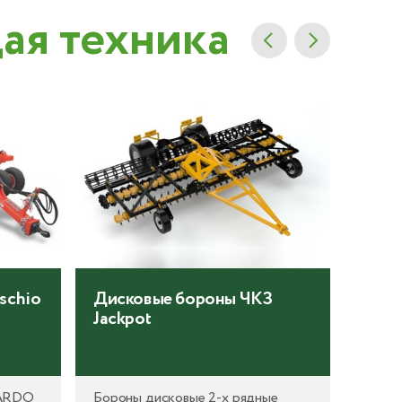
я техника
schio
Дисковые бороны ЧКЗ
Полу
Jackpot
Greg
PARDO
Бороны дисковые 2-х рядные
VOYAG