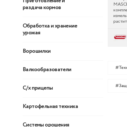
Приготовление и
культиватор объединяет в себе
MASCH
раздача кормов
преимущество дисковой бороны и
компле
глубокорыхлителя в одной
измель
компактной машине.
растит
Обработка и хранение
по выр
урожая
почвы 
3 МОДЕЛИ
Ворошилки
#Тех
Валкообразователи
#Защ
С/х прицепы
Картофельная техника
Системы орошения