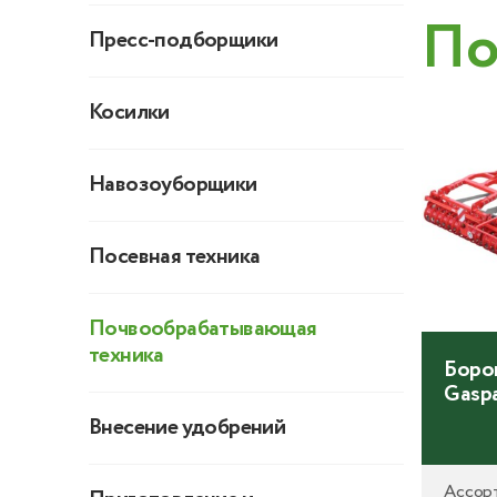
По
Пресс-подборщики
Косилки
Навозоуборщики
Посевная техника
Почвообрабатывающая
техника
Культиваторы Сириус
Боро
Gasp
Внесение удобрений
Многофункциональный
Ассор